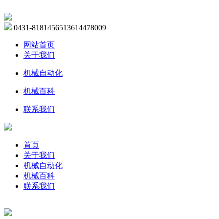
0431-81814565
13614478009
网站首页
关于我们
机械自动化
机械百科
联系我们
首页
关于我们
机械自动化
机械百科
联系我们