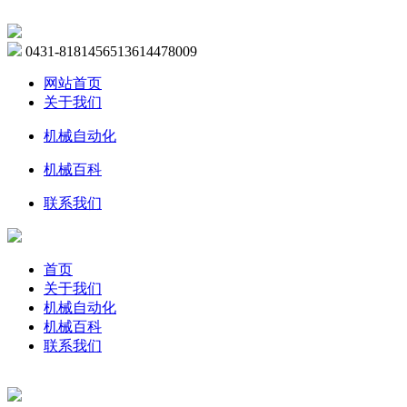
0431-81814565
13614478009
网站首页
关于我们
机械自动化
机械百科
联系我们
首页
关于我们
机械自动化
机械百科
联系我们