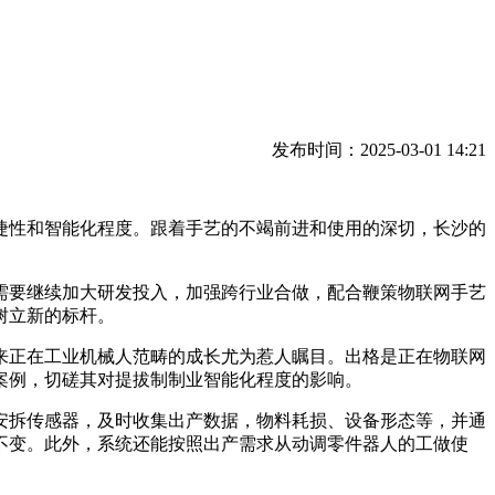
发布时间：2025-03-01 14:21
性和智能化程度。跟着手艺的不竭前进和使用的深切，长沙的
要继续加大研发投入，加强跨行业合做，配合鞭策物联网手艺
树立新的标杆。
来正在工业机械人范畴的成长尤为惹人瞩目。出格是正在物联网
案例，切磋其对提拔制制业智能化程度的影响。
拆传感器，及时收集出产数据，物料耗损、设备形态等，并通
不变。此外，系统还能按照出产需求从动调零件器人的工做使