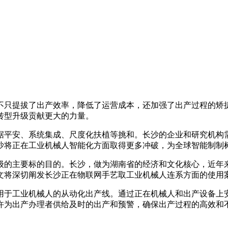
只提拔了出产效率，降低了运营成本，还加强了出产过程的矫捷
转型升级贡献更大的力量。
平安、系统集成、尺度化扶植等挑和。长沙的企业和研究机构需
沙将正在工业机械人智能化方面取得更多冲破，为全球智能制制
的主要标的目的。长沙，做为湖南省的经济和文化核心，近年
文将深切阐发长沙正在物联网手艺取工业机械人连系方面的使用
于工业机械人的从动化出产线。通过正在机械人和出产设备上安
许为出产办理者供给及时的出产和预警，确保出产过程的高效和