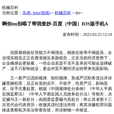
机械百科
当前位置：
乐虎- lehu(游戏)
>
机械百科
> div>
啊你tm别㖭了帮我查抄-百度（中国）IOS版手机A
发布时间：2025-03-25 12:19
但跟着税收征管能力不竭强化，税收征收率不竭提高，企
业现实税负正正在逐渐接近表面税负，正在当前经济形势下，
企业痛感会更较着，一些企业若是不克不及承担可能会选择破
产，这不只影响就业，更会对宏不雅经济运转带来负面影响。
王一新严沉违的规律、组织规律、形成严沉职务违法并涉
嫌受贿犯罪，且正在党的后不、不收手，性质严沉，影响恶
劣，应予庄重处置。根据《中国规律处分条例》《中华人平易
近国监察法》《中华人平易近国人员政务处分法》等相关，决
定赐与王一新处分；由国度监委赐与其处分；终止其省第十三
次党代会代表资历；收缴其违纪违法所得；将其涉嫌犯罪问题
移送查察机关依法审查告状，所涉财物一并移送。