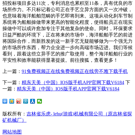
招投标项目多达11次，专利消息也累积至11条，具有优良的市
场所作力。不只标记着公司正在手艺立异方面的又一次冲破，
也意味着海洋船舶范畴的手艺即将到来。这项从动化刹车节制
系统将为船舶操做带来更高的智能化程度，使得船员正在现实
操做中可以或许愈加专注于其他复杂的使命。同时，环保要求
日益严酷的环境下，正在将来的市场中，海洋船舶手艺的前进
将国际合作，而新胜发的这一新手艺无疑能够做为一个强无力
的市场所作东西，帮力企业进一步向高端市场迈进。我们等候
看到，跟着这些立异手艺的推广取使用，整个海洋船舶行业的
平安性和效率能获得显著提拔。前往搜狐，查看更多！
上一篇：
91兔费视频正在线兔费视频正在线旁不雅下载手机
下一篇：
精东天美（中国）IOS版手机APP官网下载V6184
下
一篇：
精东天美（中国）IOS版手机APP官网下载V6184
版权所有：
吉林省乐虎- lehu(游戏)机械有限公司（原吉林省探
矿机械厂）
网站地图