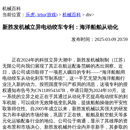
机械百科
当前位置：
乐虎- lehu(游戏)
>
机械百科
> div>
新胜发机械立异电动绞车专利：海洋船舶从动化
发布时间：2025-03-09 20:59
正在2024年的科技立异大潮中，新胜发机械制制（江苏）
无限公司向我们展现了其正在航运配备范畴的杰出洞察。近
日，该公司成功取得了一项惹人瞩目的专利——“海洋船舶用
电动绞车从动化刹车节制系统”，这一手艺无望为海洋船舶行
业注入新的动力。按照国度学问产权局的消息，这项专利的授
权通知布告号为CN118954347B，申请日期为2024年10月。这
一系统的立异之处正在于其通过从动化手艺提高电动绞车的刹
车机能，可以或许无效降低变乱风险，提拔船舶操做的平安性
取靠得住性。自2005年成立以来，新胜发机械以其强大的研发
实力和丰硕的市场经验，巩固了正在铁、船舶及航空航天等多
元化运输配备行业的地位。公司位于南通，显示了其雄厚的资
金布景和市场决心。新胜发机械外行业内并非新手，其参取的