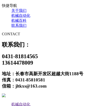
快捷导航
关于我们
机械自动化
机械百科
联系我们
CONTACT
联系我们：
0431-81814565
13614478009
地址：长春市高新开发区超越大街1188号
传真：0431-85810581
信箱：jltkxs@163.com
机械自动化