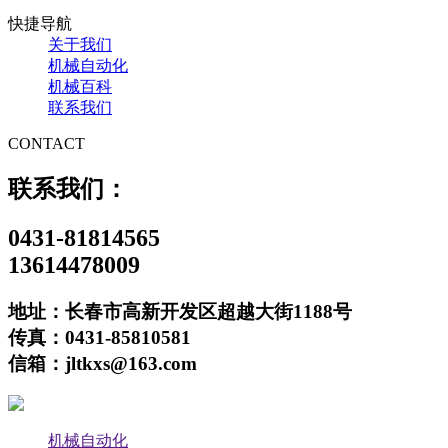
快捷导航
关于我们
机械自动化
机械百科
联系我们
CONTACT
联系我们：
0431-81814565
13614478009
地址：长春市高新开发区超越大街1188号
传真：0431-85810581
信箱：jltkxs@163.com
机械自动化