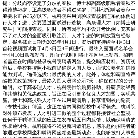
提：分歧岗亭设定了分歧的春秋，博士和副高级职称者春秋不
得跨越45岁，正高级职称者不得过50岁，而其他招聘者春秋一
般要求正在35岁以下。杭科院采用测验取查核相连系的体例进
行人才引进，次要通过面试进行选拔，高条理人才（如博士研
究生）可间接查核。同时，所有岗亭均不设开考比例，充实展
示了对人才的全面吸引取注沉。人才引进的时间放置曾经敲
定，报名截止日期为2025年4月1日，资历初审持续至4月3日，
首轮视频面试将于4月3日至9日间进行。最终入围面试名单会
于4月10日摆布发布，具面子试时间将正在网坐上发布。招聘
者需正在时间内登录杭科院聘请网坐，提交响应材料。资历初
审后，学校将按照小我前提确定入围人员，面试次要包罗讲授
能力测试、确保选拔出最优良的人才。此外，体检和调查将严
酷按关政策施行，最终入围人员将公示7天，确保过程的公开
通明。对于高条理人才，杭科院供给购房补助、科研启动经费
和其他相关优惠政策，旨正在吸引更多优良人才加盟，实现共
赢。博士和高技强人才正在试用期满后，将享遭到校内副高
（专技七级）待遇，这正在省内同类院校中可谓领先。杭科院
对外颁布发表，人才引进工做的整个过程都将接管社会监视，
任何干于聘请工做的应正在发布后五日内反馈，以确保聘请的
性取通明性。杭科院将不竭更新聘请消息，感乐趣的招聘者能
够通过学校网坐和聘请网坐领会最新动态，也能够拨打人事处