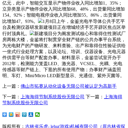
亿元，此中，智能交互显示产物停业收入同比增加1。35%；
立异类显示产物停业收入同比增加68。48%，出货量同比增加
154。92%；智能电视停业收入同比增加55。86%，出货量同
比增加47。93%。
1月8日上午，金鉴光电半导体公共手艺平
台及检测仪器研发新建项目正在增城经济手艺开辟区焦点区举
行封顶典礼。
新建项目分为阐发测试核心和靠得住性测试厂
房两栋大楼，金鉴将打制贯穿全财产链的公共办事平台系统，
为光电财产的产物研发、来料查验、出产和靠得住性验证供给
一坐式行业处理方案，以及论坛、培训、仪器设备、光电元器
件供需平台等财产配套办事。材料显示，金鉴尝试室开办于
2012年，检测能力笼盖LED、激光器、VCSEL、光耦、光电
传感器等财产链上、下逛的所有使用产物；办事财产涵盖照
明、车灯、Mini/Micro LED新型显示、光通信、紫外灭菌等。
上一篇：
佛山市拓赛从动化设备无限公司被认定为高新手
下一篇：
上海海得节制系统股份无限公司
下一篇：
上海海得
节制系统股份无限公司
版权所有：
吉林省乐虎- lehu(游戏)机械有限公司（原吉林省探