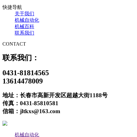
快捷导航
关于我们
机械自动化
机械百科
联系我们
CONTACT
联系我们：
0431-81814565
13614478009
地址：长春市高新开发区超越大街1188号
传真：0431-85810581
信箱：jltkxs@163.com
机械自动化