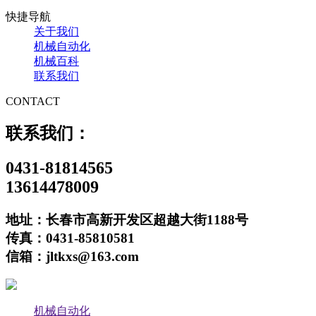
快捷导航
关于我们
机械自动化
机械百科
联系我们
CONTACT
联系我们：
0431-81814565
13614478009
地址：长春市高新开发区超越大街1188号
传真：0431-85810581
信箱：jltkxs@163.com
机械自动化