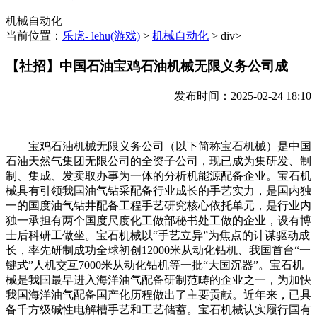
机械自动化
当前位置：
乐虎- lehu(游戏)
>
机械自动化
> div>
【社招】中国石油宝鸡石油机械无限义务公司成
发布时间：2025-02-24 18:10
宝鸡石油机械无限义务公司（以下简称宝石机械）是中国
石油天然气集团无限公司的全资子公司，现已成为集研发、制
制、集成、发卖取办事为一体的分析机能源配备企业。宝石机
械具有引领我国油气钻采配备行业成长的手艺实力，是国内独
一的国度油气钻井配备工程手艺研究核心依托单元，是行业内
独一承担有两个国度尺度化工做部秘书处工做的企业，设有博
士后科研工做坐。宝石机械以“手艺立异”为焦点的计谋驱动成
长，率先研制成功全球初创12000米从动化钻机、我国首台“一
键式”人机交互7000米从动化钻机等一批“大国沉器”。宝石机
械是我国最早进入海洋油气配备研制范畴的企业之一，为加快
我国海洋油气配备国产化历程做出了主要贡献。近年来，已具
备千方级碱性电解槽手艺和工艺储蓄。宝石机械认实履行国有