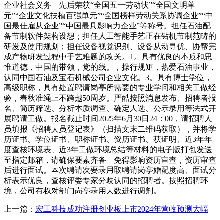
企业社会义务，先后荣获“全国五一劳动状”“全国文明单
元”“企业文化扶植百强单元”“全国榜样劳动关系协调企业”“中
国最佳雇从企业”“中国最具影响力企业”等称号。担任石油配
备节制软件架构设想；担任人工智能手艺正在钻机节制范畴的
研发及使用规划；担任设备视觉识别、设备从动寻优、协帮完
成产物研发过程中手艺难题的攻关。1。具有优良的本质和思
惟道德，中国的带领，党的线。，操行规矩，热爱石油事业，
认同中国石油及宝石机械公司企业文化。3。具有博士学位，
高级职称，具有处置聘请岗亭所需要的专业学问和相关工做经
验，春秋准绳上不跨越50周岁。严酷按照消息发布、招聘者报
名、简历筛选、分析本质调查、确定人选、公示录用等法式开
展聘请工做。报名截止时间2025年6月30日24：00，请招聘人
员填报《招聘人员登记表》（扫描文末二维码获取），并将学
历证书、学位证书、职称证书、资历证书、获证明、近3年年
度查核环境表、近3年工做环境总结等材料的电子版打包发送
至指定邮箱，请确保要素齐备，免得影响资历审查，资历审查
后进行面试。本次聘请次要录用取聘请岗亭婚配度高、面试分
析表示优良，查核评委专家分歧认同的招聘者。按照招聘环
境，公司有权对部门岗亭录用人数进行调剂。
上一篇：
宏工科技成功注册创业板上市2024年营收预测大幅