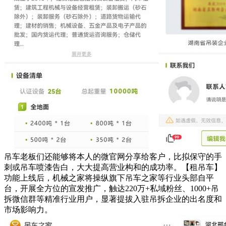
吊车老板们还能够将本人的微官网分享给客户，比拟保守的手
刺或吊车喷漆告白，大大提高营业构和的成功率。【租吊车】
功能上线后，机械之家将操纵旗下吊车之家等行业头部自平
台，开展全方位的宣发推广，触达220万+私域粉丝、1000+吊
拆微信群等精准行业用户，显著提拔入驻吊拆企业的出名度和
市场影响力。