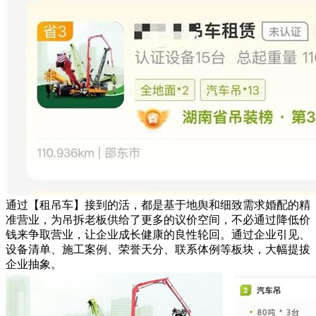
通过【租吊车】接到的活，都是基于地舆和细致需求婚配的精
准营业，为吊拆老板供给了更多的议价空间，不必通过降低价
钱来争取营业，让企业成长健康的良性轮回。通过企业引见、
设备清单、施工案例、荣誉天分、联系体例等板块，大幅提拔
企业抽象。