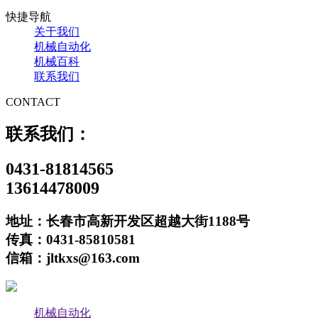
快捷导航
关于我们
机械自动化
机械百科
联系我们
CONTACT
联系我们：
0431-81814565
13614478009
地址：长春市高新开发区超越大街1188号
传真：0431-85810581
信箱：jltkxs@163.com
机械自动化